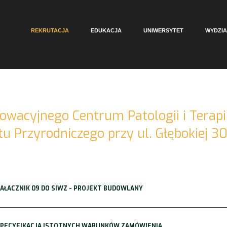
REKRUTACJA
EDUKACJA
UNIWERSYTET
WYDZIA
wacyjnego Centrum Patologii i Terapi
u Przyrodniczego przy ul. Głębokiej 30
 ZAŁACZNIK 09 DO SIWZ - PROJEKT BUDOWLANY
- SPECYFIKACJA ISTOTNYCH WARUNKÓW ZAMÓWIENIA