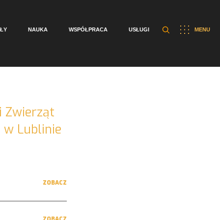
ŁY
NAUKA
WSPÓŁPRACA
USŁUGI
MENU
i Zwierząt
 w Lublinie
ZOBACZ
ZOBACZ