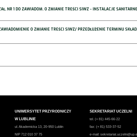
 ZAŁ. NR 1 DO ZAWIADOM. O ZMIANIE TREŚCI SIWZ - INSTALACJE SANITARN
 ZAWIADOMIENIE O ZMIANIE TREŚCI SIWZ/ PRZEDŁUŻENIE TERMINU SKŁAD
UNIWERSYTET PRZYRODNICZY
SEKRETARIAT UCZELNI
W LUBLINIE
tel. (+ 81) 445-66-22
ul. Akademicka 13, 20-950 Lublin
fax: (+ 81) 533-37-52
NIP 712 010 37 75
e-mail:
sekretariat.uczelni@up.e