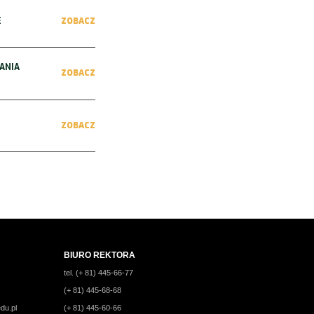
E
ZOBACZ
ANIA
ZOBACZ
ZOBACZ
BIURO REKTORA
tel. (+ 81) 445-66-77
(+ 81) 445-68-68
du.pl
(+ 81) 445-60-66