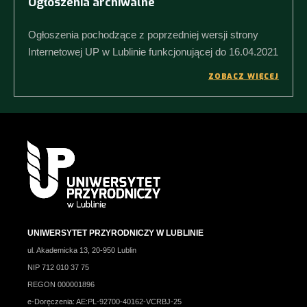
Ogłoszenia archiwalne
Ogłoszenia pochodzące z poprzedniej wersji strony
Internetowej UP w Lublinie funkcjonującej do 16.04.2021
ZOBACZ WIĘCEJ
UNIWERSYTET PRZYRODNICZY W LUBLINIE
ul. Akademicka 13, 20-950 Lublin
NIP 712 010 37 75
REGON 000001896
e-Doręczenia: AE:PL-92700-40162-VCRBJ-25