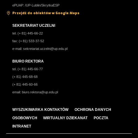
ePUAP: /UP-Lublin/SkrytkaESP
Przejdź do obiektów w Google Maps
SEKRETARIAT UCZELNI
tel. (+ 81) 445-66-22
fax: (+ 81) 533-37-52
e-mail:
sekretariat.uczelni@up.edu.pl
BIURO REKTORA
tel. (+ 81) 445-66-77
(+ 81) 445-68-68
(+ 81) 445-60-66
email:
biuro.rektora@up.edu.pl
WYSZUKIWARKA KONTAKTÓW
OCHRONA DANYCH
OSOBOWYCH
WIRTUALNY DZIEKANAT
POCZTA
INTRANET