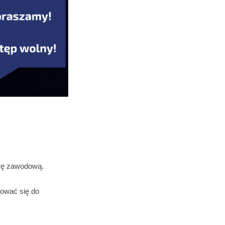
erę zawodową.
tować się do