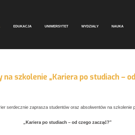
A
EDUKACJA
UNIWERSYTET
WYDZIAŁY
NAUKA
na szkolenie „Kariera po studiach – o
ier serdecznie zaprasza studentów oraz absolwentów na szkolenie p
„Kariera po studiach – od czego zacząć?”