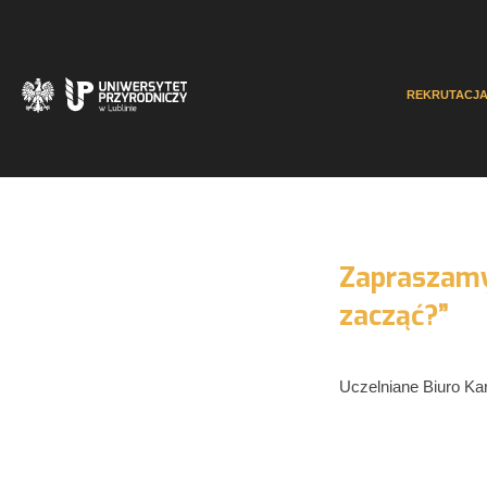
REKRUTACJ
Zapraszamy 
zacząć?”
Uczelniane Biuro Kar