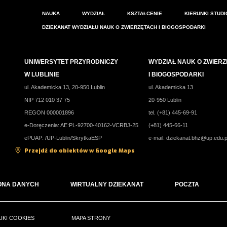
NAUKA
WYDZIAŁ
KSZTAŁCENIE
KIERUNKI STUD
DZIEKANAT WYDZIAŁU NAUK O ZWIERZĘTACH I BIOGOSPODARKI
UNIWERSYTET PRZYRODNICZY
WYDZIAŁ NAUK O ZWIER
W LUBLINIE
I BIOGOSPODARKI
ul. Akademicka 13, 20-950 Lublin
ul. Akademicka 13
NIP 712 010 37 75
20-950 Lublin
REGON 000001896
tel. (+81) 445-69-91
e-Doręczenia: AE:PL-92700-40162-VCRBJ-25
(+81) 445-66-11
ePUAP: /UP-Lublin/SkrytkaESP
e-mail:
dziekanat.bhz@up.edu.p
Przejdź do obiektów w Google Maps
ONA DANYCH
WIRTUALNY DZIEKANAT
POCZTA
LIKI COOKIES
MAPA STRONY