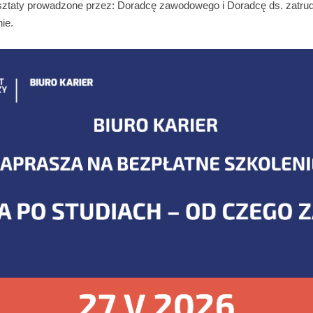
taty prowadzone przez: Doradcę zawodowego i Doradcę ds. zatrudn
ie.