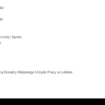
da)
00
cznej i Sportu
n
ą Doradcy Miejskiego Urzędu Pracy w Lublinie