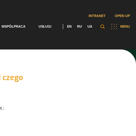
INTRANET
OPEN-UP
WSPÓŁPRACA
USŁUGI
EN
RU
UA
MENU
d czego
t.: