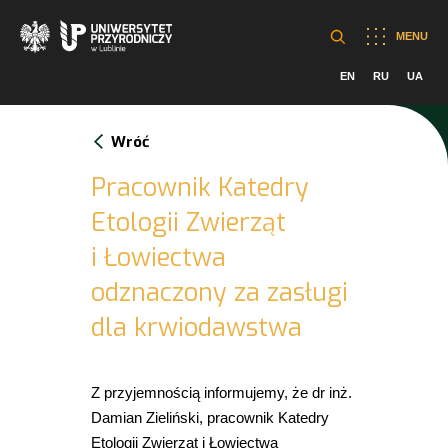
MENU
EN
RU
UA
Wróć
Pracownik Katedry
Etologii Zwierząt
i Łowiectwa
odznaczony za zasługi
dla krwiodawstwa
Z przyjemnością informujemy, że dr inż.
Damian Zieliński, pracownik Katedry
Etologii Zwierząt i Łowiectwa