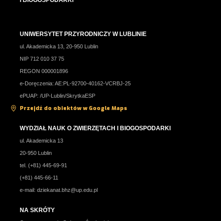
I BIOGOSPODARKI
UNIWERSYTET PRZYRODNICZY W LUBLINIE
ul. Akademicka 13, 20-950 Lublin
NIP 712 010 37 75
REGON 000001896
e-Doręczenia: AE:PL-92700-40162-VCRBJ-25
ePUAP: /UP-Lublin/SkrytkaESP
Przejdź do obiektów w Google Maps
WYDZIAŁ NAUK O ZWIERZĘTACH I BIOGOSPODARKI
ul. Akademicka 13
20-950 Lublin
tel. (+81) 445-69-91
(+81) 445-66-11
e-mail:
dziekanat.bhz@up.edu.pl
NA SKRÓTY