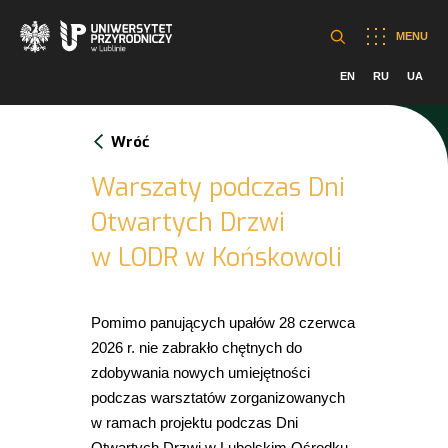
MENU
EN
RU
UA
Wróć
Warszaty podczas Dni
Otwartych Drzwi
w LODR w Końskowoli
Pomimo panujących upałów 28 czerwca
2026 r. nie zabrakło chętnych do
zdobywania nowych umiejętności
podczas warsztatów zorganizowanych
w ramach projektu podczas Dni
Otwartych Drzwi w Lubelskim Ośrodku