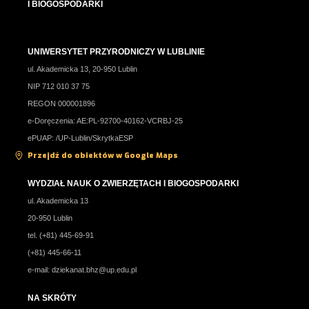
I BIOGOSPODARKI
UNIWERSYTET PRZYRODNICZY W LUBLINIE
ul. Akademicka 13, 20-950 Lublin
NIP 712 010 37 75
REGON 000001896
e-Doręczenia: AE:PL-92700-40162-VCRBJ-25
ePUAP: /UP-Lublin/SkrytkaESP
Przejdź do obiektów w Google Maps
WYDZIAŁ NAUK O ZWIERZĘTACH I BIOGOSPODARKI
ul. Akademicka 13
20-950 Lublin
tel. (+81) 445-69-91
(+81) 445-66-11
e-mail:
dziekanat.bhz@up.edu.pl
NA SKRÓTY