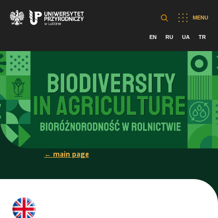
MENU
EN
RU
UA
TR
← main page