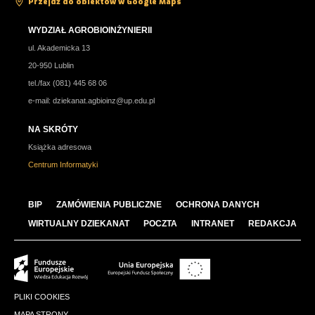
Przejdź do obiektów w Google Maps
WYDZIAŁ AGROBIOINŻYNIERII
ul. Akademicka 13
20-950 Lublin
tel./fax (081) 445 68 06
e-mail:
dziekanat.agbioinz@up.edu.pl
NA SKRÓTY
Książka adresowa
Centrum Informatyki
BIP
ZAMÓWIENIA PUBLICZNE
OCHRONA DANYCH
WIRTUALNY DZIEKANAT
POCZTA
INTRANET
REDAKCJA
PLIKI COOKIES
MAPA STRONY