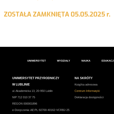
ZOSTAŁA ZAMKNIĘTA 05.05.2025 r.
UNIWERSYTET
WYDZIAŁY
NAUKA
EDUKACJ
UNIWERSYTET PRZYRODNICZY
NA SKRÓTY
W LUBLINIE
Książka adresowa
ul. Akademicka 13, 20-950 Lublin
Centrum Informatyki
NIP 712 010 37 75
Deklaracja dostępności
REGON 000001896
e-Doręczenia: AE:PL-92700-40162-VCRBJ-25