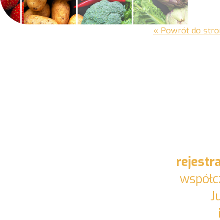
« Powrót do stro
rejestr
współc
J