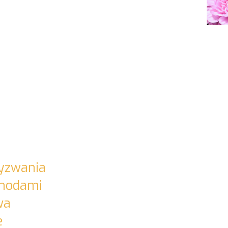
Wyzwania
chodami
wa
e