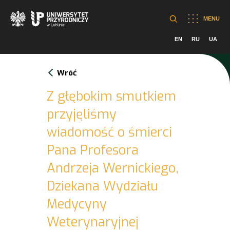
MENU
EN
RU
UA
Wróć
Z głębokim smutkiem
przyjęliśmy
wiadomość o śmierci
Pana Profesora
Andrzeja Wernickiego,
Dziekana Wydziału
Medycyny
Weterynaryjnej