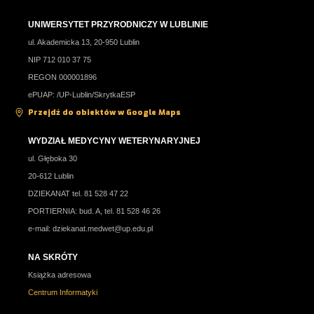
UNIWERSYTET PRZYRODNICZY W LUBLINIE
ul. Akademicka 13, 20-950 Lublin
NIP 712 010 37 75
REGON 000001896
ePUAP: /UP-Lublin/SkrytkaESP
Przejdź do obiektów w Google Maps
WYDZIAŁ MEDYCYNY WETERYNARYJNEJ
ul. Głęboka 30
20-612 Lublin
DZIEKANAT tel. 81 528 47 22
PORTIERNIA: bud. A, tel. 81 528 46 26
e-mail:
dziekanat.medwet@up.edu.pl
NA SKRÓTY
Książka adresowa
Centrum Informatyki