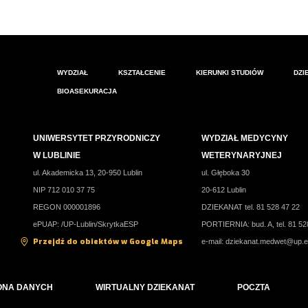
WYDZIAŁ
KSZTAŁCENIE
KIERUNKI STUDIÓW
DZI
BIOASEKURACJA
UNIWERSYTET PRZYRODNICZY
WYDZIAŁ MEDYCYNY
W LUBLINIE
WETERYNARYJNEJ
ul. Akademicka 13, 20-950 Lublin
ul. Głęboka 30
NIP 712 010 37 75
20-612 Lublin
REGON 000001896
DZIEKANAT tel. 81 528 47 22
ePUAP: /UP-Lublin/SkrytkaESP
PORTIERNIA: bud. A, tel. 81 52
Przejdź do obiektów w Google Maps
e-mail:
dziekanat.medwet@up.e
ONA DANYCH
WIRTUALNY DZIEKANAT
POCZTA