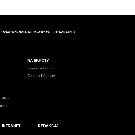
EKANAT WYDZIAŁU MEDYCYNY WETERYNARYJNEJ
NA SKRÓTY
Książka adresowa
Centrum Informatyki
8 46 26
du.pl
INTRANET
REDAKCJA