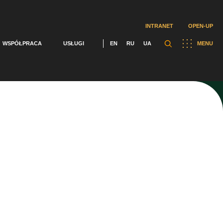
INTRANET
OPEN-UP
WSPÓŁPRACA
USŁUGI
EN
RU
UA
MENU