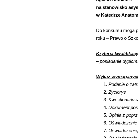
na stanowisko asy
w Katedrze Anatomii
Do konkursu mogą pr
roku – Prawo o Szko
Kryteria kwalifikacy
– posiadanie dyplomu
Wykaz wymaganyc
Podanie o zatr
Życiorys
Kwestionariu
Dokument pośw
Opinia z poprz
Oświadczenie 
Oświadczenie,