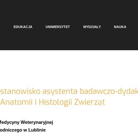
A
EDUKACJA
UNIWERSYTET
WYDZIAŁY
NAUKA
 stanowisko asystenta badawczo-dyda
Anatomii i Histologii Zwierząt
Medycyny Weterynaryjnej
odniczego w Lublinie