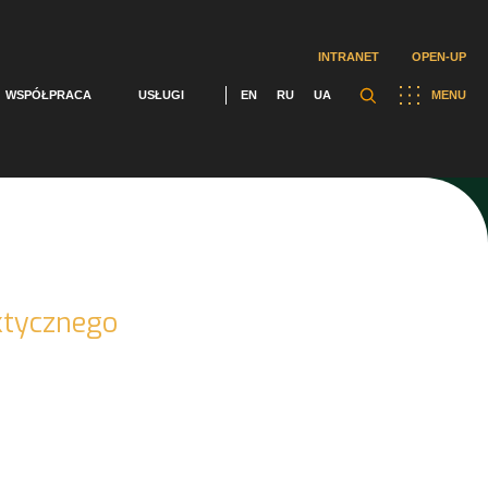
INTRANET
OPEN-UP
WSPÓŁPRACA
USŁUGI
EN
RU
UA
MENU
ktycznego