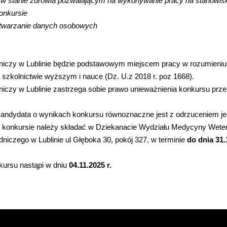
w stanie zdrowia pozwalającym na wykonywanie pracy na stanowis
onkursie
twarzanie danych osobowych
niczy w Lublinie będzie podstawowym miejscem pracy w rozumieniu
o szkolnictwie wyższym i nauce (Dz. U.z 2018 r. poz 1668).
niczy w Lublinie zastrzega sobie prawo unieważnienia konkursu prz
andydata o wynikach konkursu równoznaczne jest z odrzuceniem jeg
w konkursie należy składać w Dziekanacie Wydziału Medycyny Weter
niczego w Lublinie ul Głęboka 30, pokój 327, w terminie
do dnia 31.
kursu nastąpi w dniu
04.11.2025 r.