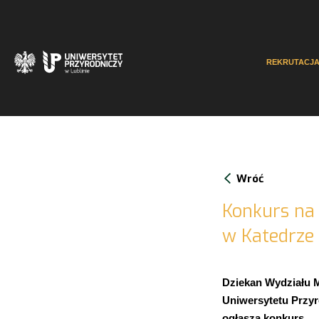
REKRUTACJ
Wróć
Konkurs na
w Katedrze 
Dziekan Wydziału 
Uniwersytetu Przyr
ogłasza konkurs