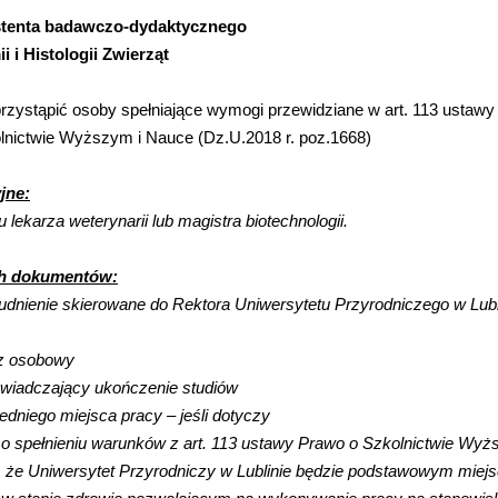
stenta badawczo-dydaktycznego
 i Histologii Zwierząt
zystąpić osoby spełniające wymogi przewidziane w art. 113 ustawy z
lnictwie Wyższym i Nauce (Dz.U.2018 r. poz.1668)
jne:
 lekarza weterynarii lub magistra biotechnologii.
h dokumentów:
udnienie skierowane do Rektora Uniwersytetu Przyrodniczego w Lubl
sz osobowy
iadczający ukończenie studiów
edniego miejsca pracy – jeśli dotyczy
o spełnieniu warunków z art. 113 ustawy Prawo o Szkolnictwie Wy
 że Uniwersytet Przyrodniczy w Lublinie będzie podstawowym miej