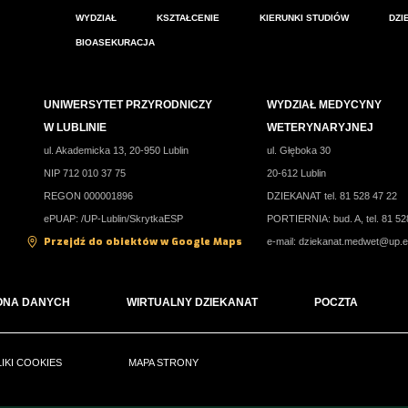
WYDZIAŁ
KSZTAŁCENIE
KIERUNKI STUDIÓW
DZI
BIOASEKURACJA
UNIWERSYTET PRZYRODNICZY
WYDZIAŁ MEDYCYNY
W LUBLINIE
WETERYNARYJNEJ
ul. Akademicka 13, 20-950 Lublin
ul. Głęboka 30
NIP 712 010 37 75
20-612 Lublin
REGON 000001896
DZIEKANAT tel. 81 528 47 22
ePUAP: /UP-Lublin/SkrytkaESP
PORTIERNIA: bud. A, tel. 81 52
Przejdź do obiektów w Google Maps
e-mail:
dziekanat.medwet@up.e
ONA DANYCH
WIRTUALNY DZIEKANAT
POCZTA
LIKI COOKIES
MAPA STRONY