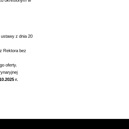
ku określonym w
 ustawy z dnia 20
ez Rektora bez
o oferty.
ynaryjnej
10.2025
r.