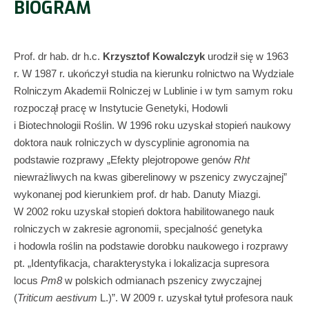
BIOGRAM
Prof. dr hab. dr h.c.
Krzysztof Kowalczyk
urodził się w 1963
r. W 1987 r. ukończył studia na kierunku rolnictwo na Wydziale
Rolniczym Akademii Rolniczej w Lublinie i w tym samym roku
rozpoczął pracę w Instytucie Genetyki, Hodowli
i Biotechnologii Roślin. W 1996 roku uzyskał stopień naukowy
doktora nauk rolniczych w dyscyplinie agronomia na
podstawie rozprawy „Efekty plejotropowe genów
Rht
niewrażliwych na kwas giberelinowy w pszenicy zwyczajnej”
wykonanej pod kierunkiem prof. dr hab. Danuty Miazgi.
W 2002 roku uzyskał stopień doktora habilitowanego nauk
rolniczych w zakresie agronomii, specjalność genetyka
i hodowla roślin na podstawie dorobku naukowego i rozprawy
pt. „Identyfikacja, charakterystyka i lokalizacja supresora
locus
Pm8
w polskich odmianach pszenicy zwyczajnej
(
Triticum aestivum
L.)”. W 2009 r. uzyskał tytuł profesora nauk