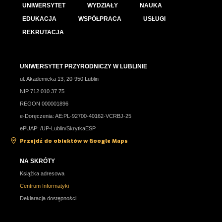
UNIWERSYTET
WYDZIAŁY
NAUKA
EDUKACJA
WSPÓŁPRACA
USŁUGI
REKRUTACJA
UNIWERSYTET PRZYRODNICZY W LUBLINIE
ul. Akademicka 13, 20-950 Lublin
NIP 712 010 37 75
REGON 000001896
e-Doręczenia: AE:PL-92700-40162-VCRBJ-25
ePUAP: /UP-Lublin/SkrytkaESP
Przejdź do obiektów w Google Maps
NA SKRÓTY
Książka adresowa
Centrum Informatyki
Deklaracja dostępności