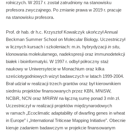
rolniczych. W 2017 r. został zatrudniony na stanowisku
profesora zwyczajnego. Po zmianie prawa w 2019 r. pracuje
na stanowisku profesora.
Prof. dr hab. dr h.c. Krzysztof Kowalczyk ukończył Annual
Beckman Summer School on Molecular Biology. Uczestniczył
w licznych kursach i szkoleniach: m.in. hybrydyzacji
in situ
,
klonowania molekularnego, nadekspresji oraz immunodetekcji
białek i bioinformatyki. W 1997 r. odbył półroczny staż
naukowy w Uniwersytecie w Monachium oraz kilka
sześciotygodniowych wizyt badawczych w latach 1999-2004.
Brał udział w realizacji trzech grantów oraz był kierownikiem
siedmiu projektów finansowanych przez KBN, MNiSW,
NCBiR, NCN oraz MRiRW na łączną sumę ponad 3 mln zł.
Uczestniczył w realizacji projektów międzynarodowych
w ramach „Ecoclimatic adaptability of dwarfing genes in wheat
in Europe” i „International Triticeae Mapping Initiative”. Obecnie
kieruje zadaniem badawczym w projekcie finansowanym