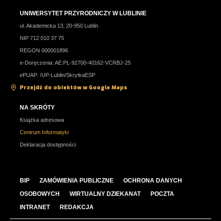
UNIWERSYTET PRZYRODNICZY W LUBLINIE
ul. Akademicka 13, 20-950 Lublin
NIP 712 010 37 75
REGON 000001896
e-Doręczenia: AE:PL-92700-40162-VCRBJ-25
ePUAP: /UP-Lublin/SkrytkaESP
Przejdź do obiektów w Google Maps
NA SKRÓTY
Książka adresowa
Centrum Informatyki
Deklaracja dostępności
BIP
ZAMÓWIENIA PUBLICZNE
OCHRONA DANYCH
OSOBOWYCH
WIRTUALNY DZIEKANAT
POCZTA
INTRANET
REDAKCJA