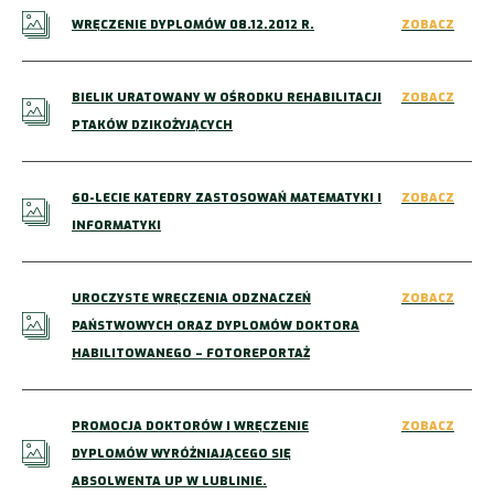
WRĘCZENIE DYPLOMÓW 08.12.2012 R.
ZOBACZ
BIELIK URATOWANY W OŚRODKU REHABILITACJI
ZOBACZ
PTAKÓW DZIKOŻYJĄCYCH
60-LECIE KATEDRY ZASTOSOWAŃ MATEMATYKI I
ZOBACZ
INFORMATYKI
UROCZYSTE WRĘCZENIA ODZNACZEŃ
ZOBACZ
PAŃSTWOWYCH ORAZ DYPLOMÓW DOKTORA
HABILITOWANEGO – FOTOREPORTAŻ
PROMOCJA DOKTORÓW I WRĘCZENIE
ZOBACZ
DYPLOMÓW WYRÓŻNIAJĄCEGO SIĘ
ABSOLWENTA UP W LUBLINIE.