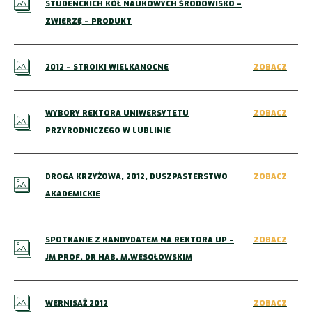
STUDENCKICH KÓŁ NAUKOWYCH ŚRODOWISKO –
ZWIERZĘ – PRODUKT
2012 – STROIKI WIELKANOCNE
ZOBACZ
WYBORY REKTORA UNIWERSYTETU
ZOBACZ
PRZYRODNICZEGO W LUBLINIE
DROGA KRZYŻOWA, 2012, DUSZPASTERSTWO
ZOBACZ
AKADEMICKIE
SPOTKANIE Z KANDYDATEM NA REKTORA UP –
ZOBACZ
JM PROF. DR HAB. M.WESOŁOWSKIM
WERNISAŻ 2012
ZOBACZ