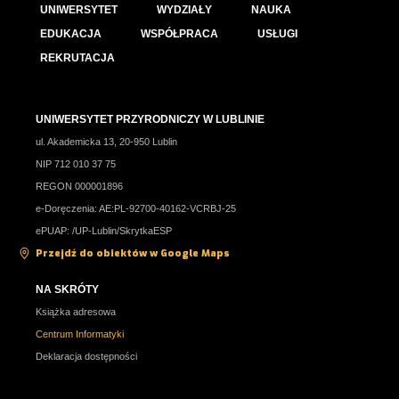
UNIWERSYTET
WYDZIAŁY
NAUKA
EDUKACJA
WSPÓŁPRACA
USŁUGI
REKRUTACJA
UNIWERSYTET PRZYRODNICZY W LUBLINIE
ul. Akademicka 13, 20-950 Lublin
NIP 712 010 37 75
REGON 000001896
e-Doręczenia: AE:PL-92700-40162-VCRBJ-25
ePUAP: /UP-Lublin/SkrytkaESP
Przejdź do obiektów w Google Maps
NA SKRÓTY
Książka adresowa
Centrum Informatyki
Deklaracja dostępności