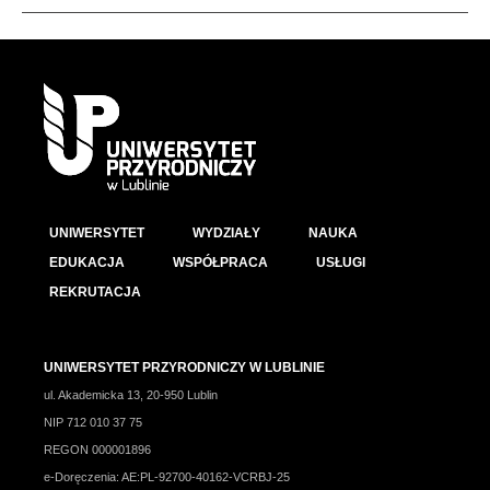
UNIWERSYTET
WYDZIAŁY
NAUKA
EDUKACJA
WSPÓŁPRACA
USŁUGI
REKRUTACJA
UNIWERSYTET PRZYRODNICZY W LUBLINIE
ul. Akademicka 13, 20-950 Lublin
NIP 712 010 37 75
REGON 000001896
e-Doręczenia: AE:PL-92700-40162-VCRBJ-25