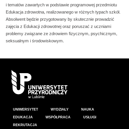
i tematów zawartych w podstawie programowej przedmiotu
Edukacja zdrowotna, realizowanego w różnych typach szkół.
Absolwent będzie przygotowany by skutecznie prowadzić
zajęcia z Edukacji zdrowotnej oraz poruszać z uczniami
problemy związane ze zdrowiem fizycznym, psychicznym,
seksualnym i środowiskowym.
UNIWERSYTET
WYDZIAŁY
NAUKA
EDUKACJA
WSPÓŁPRACA
USŁUGI
REKRUTACJA