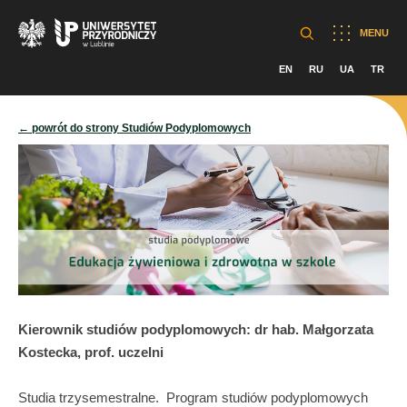
MENU
EN
RU
UA
TR
← powrót do strony Studiów Podyplomowych
Kierownik studiów podyplomowych: dr hab. Małgorzata
Kostecka, prof. uczelni
Studia trzysemestralne. Program studiów podyplomowych