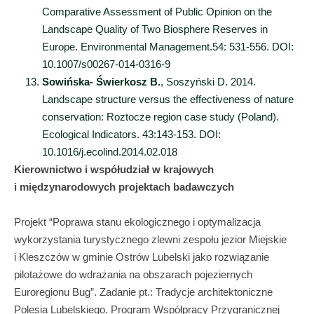
Comparative Assessment of Public Opinion on the
Landscape Quality of Two Biosphere Reserves in
Europe. Environmental Management.54: 531-556. DOI:
10.1007/s00267-014-0316-9
Sowińska- Świerkosz B.
, Soszyński D. 2014.
Landscape structure versus the effectiveness of nature
conservation: Roztocze region case study (Poland).
Ecological Indicators. 43:143-153. DOI:
10.1016/j.ecolind.2014.02.018
Kierownictwo i współudział w krajowych
i międzynarodowych projektach badawczych
Projekt “Poprawa stanu ekologicznego i optymalizacja
wykorzystania turystycznego zlewni zespołu jezior Miejskie
i Kleszczów w gminie Ostrów Lubelski jako rozwiązanie
pilotażowe do wdrażania na obszarach pojeziernych
Euroregionu Bug”. Zadanie pt.: Tradycje architektoniczne
Polesia Lubelskiego. Program Współpracy Przygranicznej