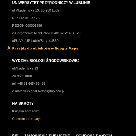
UNIWERSYTET PRZYRODNICZY W LUBLINIE
ul. Akademicka 13, 20-950 Lublin
NIP 712 010 37 75
REGON 000001896
e-Doręczenia: AE:PL-92700-40162-VCRBJ-25
ePUAP: /UP-Lublin/SkrytkaESP
Przejdź do obiektów w Google Maps
WYDZIAŁ BIOLOGII ŚRODOWISKOWEJ
ul Akademicka 13
20-950 Lublin
tel. +48 81 445- 66- 85
e-mail:
dziekanat.biologii@up.edu.pl
NA SKRÓTY
Książka adresowa
Centrum Informatyki