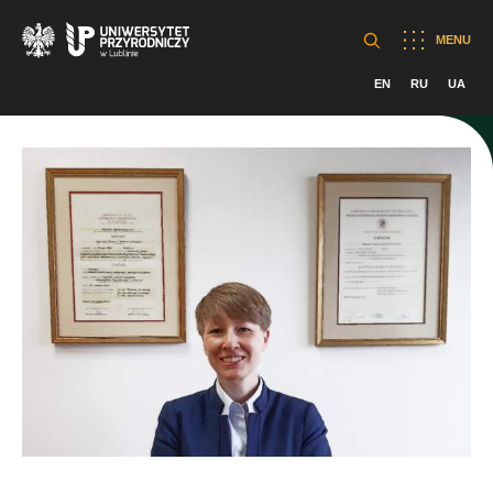
MENU
EN
RU
UA