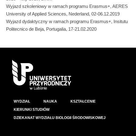
Wyjazd szkoleniowy w ramach programu Erasmus+, AERES
University of Applied Sciences, Nederland, 02-06.12.2019
Wyjazd dydaktyczny w ramach programu Erasmus+, Insitutu
Politecnico de Beja, Portugalia, 17-21.02.2020
WYDZIAŁ
NAUKA
KSZTAŁCENIE
KIERUNKI STUDIÓW
DZIEKANAT WYDZIAŁU BIOLOGII ŚRODOWISKOWEJ