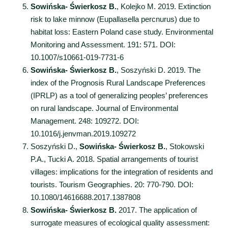
Sowińska- Świerkosz B.
, Kolejko M. 2019. Extinction
risk to lake minnow (Eupallasella percnurus) due to
habitat loss: Eastern Poland case study. Environmental
Monitoring and Assessment. 191: 571. DOI:
10.1007/s10661-019-7731-6
Sowińska- Świerkosz B.
, Soszyński D. 2019. The
index of the Prognosis Rural Landscape Preferences
(IPRLP) as a tool of generalizing peoples’ preferences
on rural landscape. Journal of Environmental
Management. 248: 109272. DOI:
10.1016/j.jenvman.2019.109272
Soszyński D.,
Sowińska- Świerkosz B.
, Stokowski
P.A., Tucki A. 2018. Spatial arrangements of tourist
villages: implications for the integration of residents and
tourists. Tourism Geographies. 20: 770-790. DOI:
10.1080/14616688.2017.1387808
Sowińska- Świerkosz B.
2017. The application of
surrogate measures of ecological quality assessment: