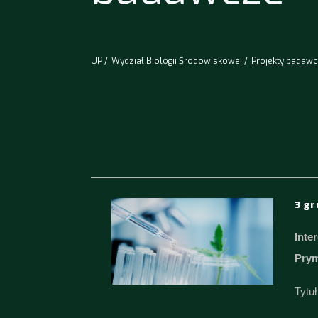
UP
Wydział Biologii Środowiskowej
Projekty badaw
3 gr
Inte
Pry
Tytuł