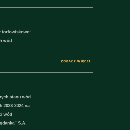
 torfowiskowe:
ch wód
ZOBACZ WIĘCEJ
znych stanu wód
h 2023-2024 na
ci wód
gdanka” S.A.