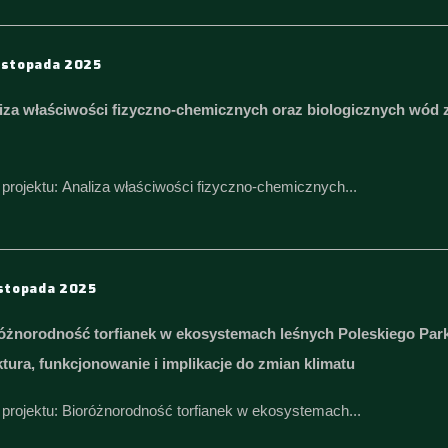
istopada 2025
iza właściwości fizyczno-chemicznych oraz biologicznych wód z
ł projektu: Analiza właściwości fizyczno-chemicznych...
istopada 2025
óżnorodność torfianek w ekosystemach leśnych Poleskiego Pa
ktura, funkcjonowanie i implikacje do zmian klimatu
ł projektu: Bioróżnorodność torfianek w ekosystemach...