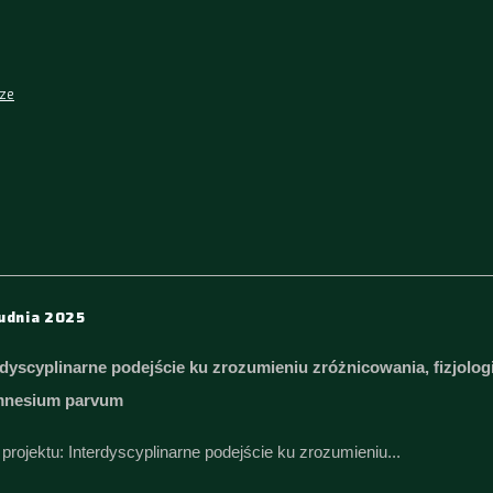
cze
udnia 2025
rdyscyplinarne podejście ku zrozumieniu zróżnicowania, fizjologi
mnesium parvum
 projektu: Interdyscyplinarne podejście ku zrozumieniu...