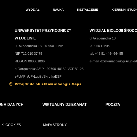
WYDZIAŁ
NAUKA
KSZTAŁCENIE
KIERUNKI STUD
UNIWERSYTET PRZYRODNICZY
WYDZIAŁ BIOLOGII ŚRO
W LUBLINIE
ul Akademicka 13
ul. Akademicka 13, 20-950 Lublin
20-950 Lublin
NIP 712 010 37 75
tel. +48 81 445- 66- 85
REGON 000001896
e-mail:
dziekanat.biologii@up.ed
e-Doręczenia: AE:PL-92700-40162-VCRBJ-25
ePUAP: /UP-Lublin/SkrytkaESP
Przejdź do obiektów w Google Maps
ONA DANYCH
WIRTUALNY DZIEKANAT
POCZTA
LIKI COOKIES
MAPA STRONY