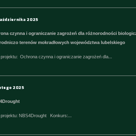
aździernika 2025
ona czynna i ograniczanie zagrożeń dla różnorodności biologi
rodniczo terenów mokradłowych województwa lubelskiego
 projektu: Ochrona czynna i ograniczanie zagrożeń dla...
utego 2025
4Drought
ł projektu: NBS4Drought Konkurs:...