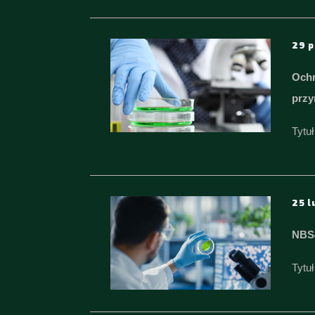
29 p
Ochr
przy
Tytuł
25 l
NBS
Tytu