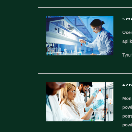
5 c
Ocen
apli
Tytu
4 c
Moni
powi
potr
powi