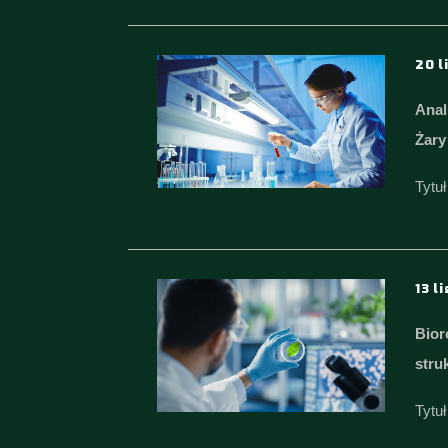
20 l
Anal
Żary
Tytu
13 l
Bior
stru
Tytu