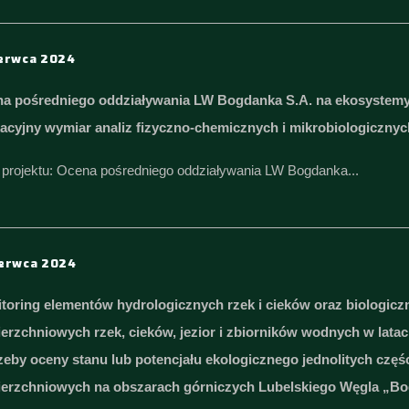
zerwca 2024
a pośredniego oddziaływania LW Bogdanka S.A. na ekosystemy
kacyjny wymiar analiz fizyczno-chemicznych i mikrobiologiczny
ł projektu: Ocena pośredniego oddziaływania LW Bogdanka...
zerwca 2024
toring elementów hydrologicznych rzek i cieków oraz biologic
erzchniowych rzek, cieków, jezior i zbiorników wodnych w latac
zeby oceny stanu lub potencjału ekologicznego jednolitych częś
erzchniowych na obszarach górniczych Lubelskiego Węgla „Bo