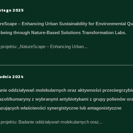
utego 2025
reScape – Enhancing Urban Sustainability for Environmental Q
-being through Nature-Based Solutions Transformation Labs.
ł projektu: „NatureScape – Enhancing Urban...
udnia 2024
nie oddziaływań molekularnych oraz aktywności przeciwgrzyb
iazoli/kumaryny z wybranymi antybiotykami z grupy polienów ora
zujących właściwości synergistyczne lub antagonistyczne
ł projektu: Badanie oddziaływań molekularnych oraz...