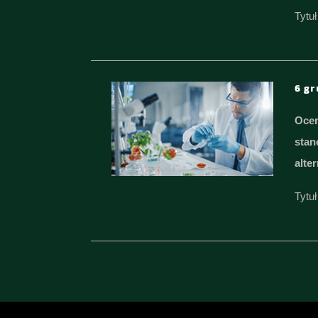
Tytuł
6 gr
Ocen
stan
alte
Tytu