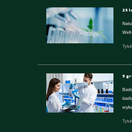
25 l
Natu
Well
Tytu
9 gr
Bada
tiad
wyka
Tytu