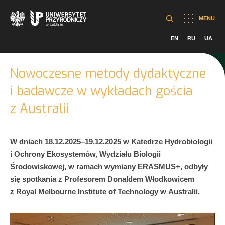
MENU
EN
RU
UA
Nowoczesne metody dydaktyczne
i badawcze w wykładach gościa
z Australii
W dniach 18.12.2025–19.12.2025 w Katedrze Hydrobiologii
i Ochrony Ekosystemów, Wydziału Biologii
Środowiskowej, w ramach wymiany ERASMUS+, odbyły
się spotkania z Profesorem Donaldem Włodkowicem
z Royal Melbourne Institute of Technology w Australii.