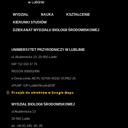
WYDZIAŁ
NAUKA
KSZTAŁCENIE
KIERUNKI STUDIÓW
DZIEKANAT WYDZIAŁU BIOLOGII ŚRODOWISKOWEJ
UNIWERSYTET PRZYRODNICZY W LUBLINIE
ul. Akademicka 13, 20-950 Lublin
NIP 712 010 37 75
REGON 000001896
e-Doręczenia: AE:PL-92700-40162-VCRBJ-25
ePUAP: /UP-Lublin/SkrytkaESP
Przejdź do obiektów w Google Maps
WYDZIAŁ BIOLOGII ŚRODOWISKOWEJ
ul Akademicka 13
20-950 Lublin
tel. +48 81 445- 66- 85