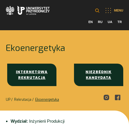
MENU
EN
RU
UA
TR
Ekoenergetyka
INTERNETOWA
NIEZBĘDNIK
REKRUTACJA
KANDYDATA
UP
Rekrutacja
Ekoenergetyka
Wydział:
Inżynierii Produkcji