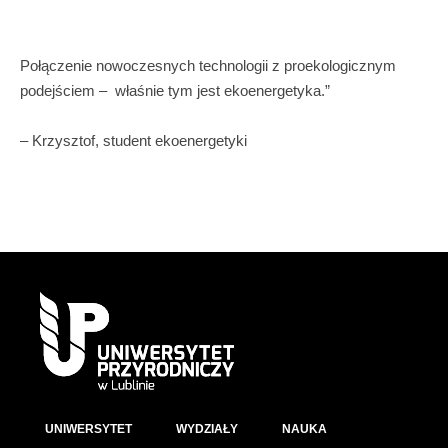
geografia, informatyka, matematyka
.
Mnożniki stosowane w ocenie konkursowej:
Połączenie nowoczesnych technologii z proekologicznym
podejściem – właśnie tym jest ekoenergetyka.”
– Krzysztof, student ekoenergetyki
Przedmioty maturalne
mnożnik
uwzględniane w kwalifikacji
poziom
poziom
podstawowy
rozszerzony
UNIWERSYTET
WYDZIAŁY
NAUKA