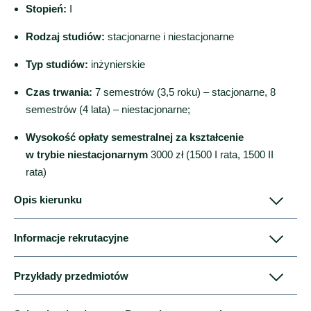
Stopień:
I
Rodzaj studiów:
stacjonarne i niestacjonarne
Typ studiów:
inżynierskie
Czas trwania:
7 semestrów (3,5 roku) – stacjonarne, 8
semestrów (4 lata) – niestacjonarne;
Wysokość opłaty semestralnej za kształcenie
w trybie niestacjonarnym
3000 zł (1500 I rata, 1500 II
rata)
Opis kierunku
Informacje rekrutacyjne
Wzrost zapotrzebowania na energię pochodzącą
Przykłady przedmiotów
z odnawialnych źródeł, wymogi przepisów i zobowiązań
międzynarodowych oraz wsparcie finansowe ze
Rekrutacja na studia odbywa się drogą elektroniczną za
Roślinne surowce energetyczne