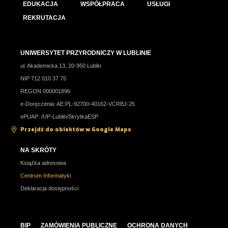
EDUKACJA
WSPÓŁPRACA
USŁUGI
Przedmiot
język obcy
1,3
2,0
REKRUTACJA
nowożytny
obowiązkowy
UNIWERSYTET PRZYRODNICZY W LUBLINIE
ul. Akademicka 13, 20-950 Lublin
NIP 712 010 37 75
REGON 000001896
e-Doręczenia: AE:PL-92700-40162-VCRBJ-25
fizyka,
2,0
4,0
ePUAP: /UP-Lublin/SkrytkaESP
geografia,
Przejdź do obiektów w Google Maps
Jeden
informatyka,
przedmiot do
matematyka
NA SKRÓTY
wyboru
Książka adresowa
Centrum Informatyki
Deklaracja dostępności
chemia,
1,3
2,0
biologia
BIP
ZAMÓWIENIA PUBLICZNE
OCHRONA DANYCH