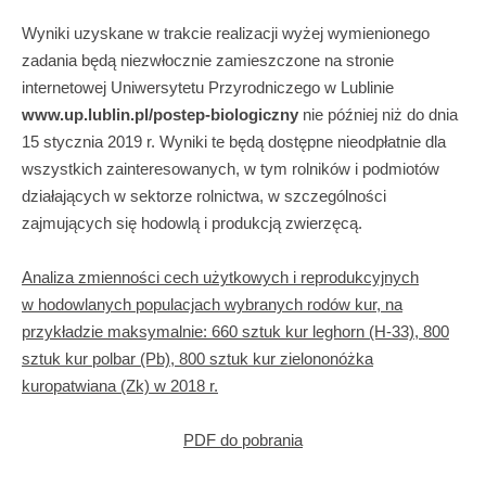
Wyniki uzyskane w trakcie realizacji wyżej wymienionego
zadania będą niezwłocznie zamieszczone na stronie
internetowej Uniwersytetu Przyrodniczego w Lublinie
www.up.lublin.pl/postep-biologiczny
nie później niż do dnia
15 stycznia 2019 r. Wyniki te będą dostępne nieodpłatnie dla
wszystkich zainteresowanych, w tym rolników i podmiotów
działających w sektorze rolnictwa, w szczególności
zajmujących się hodowlą i produkcją zwierzęcą.
Analiza zmienności cech użytkowych i reprodukcyjnych
w hodowlanych populacjach wybranych rodów kur, na
przykładzie maksymalnie: 660 sztuk kur leghorn (H-33), 800
sztuk kur polbar (Pb), 800 sztuk kur zielononóżka
kuropatwiana (Zk) w 2018 r.
PDF do pobrania