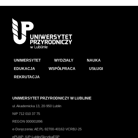
UNIWERSYTET
WYDZIAŁY
NAUKA
EDUKACJA
WSPÓŁPRACA
USŁUGI
REKRUTACJA
UNIWERSYTET PRZYRODNICZY W LUBLINIE
ul. Akademicka 13, 20-950 Lublin
NIP 712 010 37 75
REGON 000001896
e-Doręczenia: AE:PL-92700-40162-VCRBJ-25
ePUAP: /UP-Lublin/SkrytkaESP