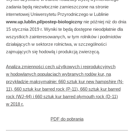
zadania będą niezwłocznie zamieszczone na stronie
internetowej Uniwersytetu Przyrodniczego w Lublinie
www.up.lublin.pl/postep-biologiczny
nie później niż do dnia
15 stycznia 2019 r. Wyniki te będą dostępne nieodpłatnie dla
wszystkich zainteresowanych, w tym rolników i podmiotów
działających w sektorze rolnictwa, w szczególności
zajmujących się hodowlą i produkcją zwierzęcą.
Analiza zmienności cech użytkowych i reprodukcyjnych
w hodowlanych populacjach wybranych rodów kur, na
przykładzie maksymalnie: 660 sztuk kur new hampshire (N-
11), 660 sztuk kur barred rock (P-11), 660 sztuk kur barred
rock (WJ-44) i 660 sztuk kur barred plymouth rock (D-11)
w 2018 r.
PDF do pobrania