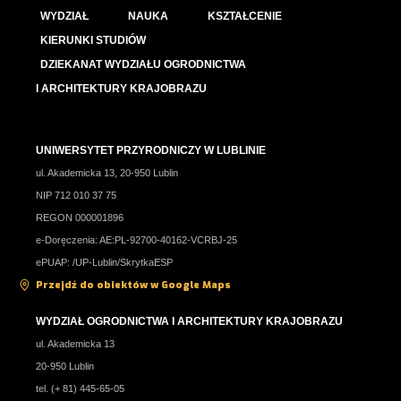
WYDZIAŁ
NAUKA
KSZTAŁCENIE
KIERUNKI STUDIÓW
DZIEKANAT WYDZIAŁU OGRODNICTWA
I ARCHITEKTURY KRAJOBRAZU
UNIWERSYTET PRZYRODNICZY W LUBLINIE
ul. Akademicka 13, 20-950 Lublin
NIP 712 010 37 75
REGON 000001896
e-Doręczenia: AE:PL-92700-40162-VCRBJ-25
ePUAP: /UP-Lublin/SkrytkaESP
Przejdź do obiektów w Google Maps
WYDZIAŁ OGRODNICTWA I ARCHITEKTURY KRAJOBRAZU
ul. Akademicka 13
20-950 Lublin
tel. (+ 81) 445-65-05