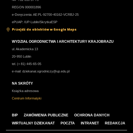
REGON 000001896
e-Doręczenia: AE:PL-92700-40162-VCRBJ-25
ePUAP: /UP-Lublin/SkrytkaESP
Przejdź do obiektów w Google Maps
WYDZIAŁ OGRODNICTWA I ARCHITEKTURY KRAJOBRAZU
ul. Akademicka 13
20-950 Lublin
tel. (+ 81) 445-65-05
e-mail:
dziekanat.ogrodniczy@up.edu.pl
NA SKRÓTY
Książka adresowa
Centrum Informatyki
BIP
ZAMÓWIENIA PUBLICZNE
OCHRONA DANYCH
WIRTUALNY DZIEKANAT
POCZTA
INTRANET
REDAKCJA