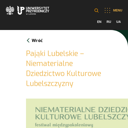
MENU
EN
RU
UA
Wróć
Pająki Lubelskie –
Niematerialne
Dziedzictwo Kulturowe
Lubelszczyzny