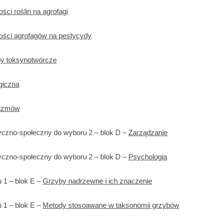
ci roślin na agrofagi
ści agrofagów na pestycydy
by toksynotwórcze
giczna
nizmów
yczno-społeczny do wyboru 2 – blok D –
Zarządzanie
yczno-społeczny do wyboru 2 – blok D –
Psychologia
 1 – blok E –
Grzyby nadrzewne i ich znaczenie
 1 – blok E –
Metody stosoawane w taksonomii grzybów