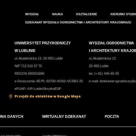
WYDZIAŁ
NAUKA
KSZTAŁCENIE
KIERUNKI STUD
DZIEKANAT WYDZIAŁU OGRODNICTWA I ARCHITEKTURY KRAJOBRAZU
UNIWERSYTET PRZYRODNICZY
WYDZIAŁ OGRODNICTWA
W LUBLINIE
I ARCHITEKTURY KRAJO
ul. Akademicka 13, 20-950 Lublin
ul. Akademicka 13
NIP 712 010 37 75
20-950 Lublin
REGON 000001896
tel. (+ 81) 445-65-05
e-Doręczenia: AE:PL-92700-40162-VCRBJ-25
e-mail:
dziekanat.ogrodniczy@u
ePUAP: /UP-Lublin/SkrytkaESP
Przejdź do obiektów w Google Maps
ONA DANYCH
WIRTUALNY DZIEKANAT
POCZTA