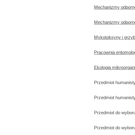
Mechanizmy odpornoś
Mechanizmy odporno
Mykotoksyny i grzy
Pracownia entomolo
Ekologia mikroorga
Przedmiot humanist
Przedmiot humanist
Przedmiot do wyboru
Przedmiot do wyboru