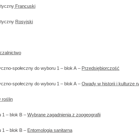
styczny
Francuski
styczny
Rosyjski
czalnictwo
czno-społeczny do wyboru 1 – blok A –
Przedsiębiorczość
czno-społeczny do wyboru 1 – blok A –
Owady w historii i kulturze 
 roślin
 1 – blok B –
Wybrane zagadnienia z zoogeografii
 1 – blok B –
Entomologia sanitarna