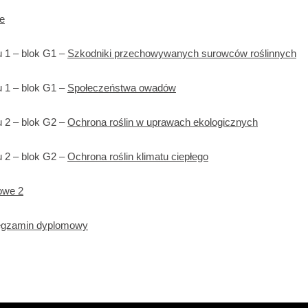
e
 1 – blok G1 –
Szkodniki przechowywanych surowców roślinnych
 1 – blok G1 –
Społeczeństwa owadów
 2 – blok G2 –
Ochrona roślin w uprawach ekologicznych
 2 – blok G2 –
Ochrona roślin klimatu ciepłego
owe 2
egzamin dyplomowy