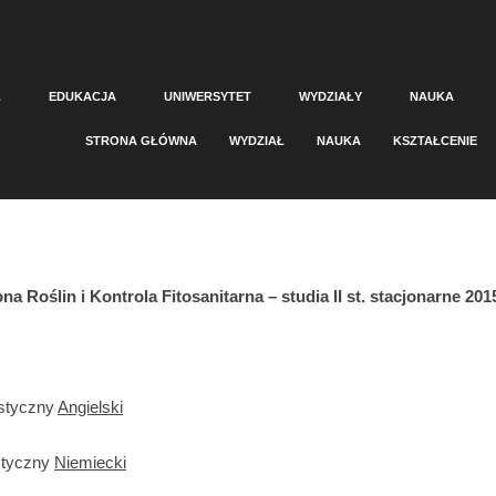
A
EDUKACJA
UNIWERSYTET
WYDZIAŁY
NAUKA
STRONA GŁÓWNA
WYDZIAŁ
NAUKA
KSZTAŁCENIE
na Roślin i Kontrola Fitosanitarna – studia II st. stacjonarne 201
istyczny
Angielski
styczny
Niemiecki