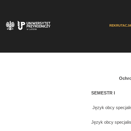
REKRUTACJ
Ochro
SEMESTR I
Język obcy specjal
Język obcy specjali