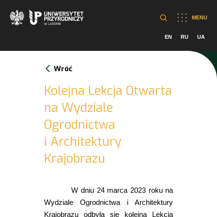
MENU
EN
RU
UA
Wróć
Kolejna Lekcja Otwarta
na Wydziale
Ogrodnictwa
i Architektury
Krajobrazu
W dniu 24 marca 2023 roku na
Wydziale Ogrodnictwa i Architektury
Krajobrazu odbyła się kolejna Lekcja