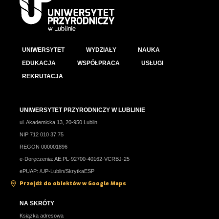
UNIWERSYTET
WYDZIAŁY
NAUKA
EDUKACJA
WSPÓŁPRACA
USŁUGI
REKRUTACJA
UNIWERSYTET PRZYRODNICZY W LUBLINIE
ul. Akademicka 13, 20-950 Lublin
NIP 712 010 37 75
REGON 000001896
e-Doręczenia: AE:PL-92700-40162-VCRBJ-25
ePUAP: /UP-Lublin/SkrytkaESP
Przejdź do obiektów w Google Maps
NA SKRÓTY
Książka adresowa