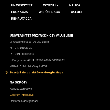
UNIWERSYTET
WYDZIAŁY
NAUKA
EDUKACJA
WSPÓŁPRACA
USŁUGI
REKRUTACJA
UNIWERSYTET PRZYRODNICZY W LUBLINIE
ul. Akademicka 13, 20-950 Lublin
NIP 712 010 37 75
REGON 000001896
e-Doręczenia: AE:PL-92700-40162-VCRBJ-25
ePUAP: /UP-Lublin/SkrytkaESP
Przejdź do obiektów w Google Maps
NA SKRÓTY
Książka adresowa
Centrum Informatyki
Deklaracja dostępności