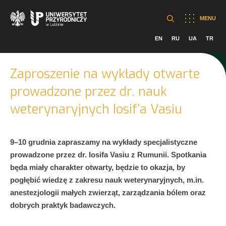
MENU
EN
RU
UA
TR
Zaproszenie na wykłady otwarte
prowadzone przez dr. nauk
weterynaryjnych Iosif’a Vasiu
9–10 grudnia zapraszamy na wykłady specjalistyczne
prowadzone przez dr. Iosifa Vasiu z Rumunii. Spotkania
będa miały charakter otwarty, będzie to okazja, by
pogłębić wiedzę z zakresu nauk weterynaryjnych, m.in.
anestezjologii małych zwierząt, zarządzania bólem oraz
dobrych praktyk badawczych.