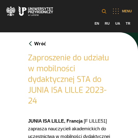
MENU
EN
RU
UA
TR
Wróć
Zaproszenie do udziału
w mobilności
dydaktycznej STA do
JUNIA ISA LILLE 2023-
24
JUNIA ISA LILLE, Francja
[F LILLE51]
zaprasza nauczycieli akademickich do
uczestnictwa w mobilności dydaktycznej