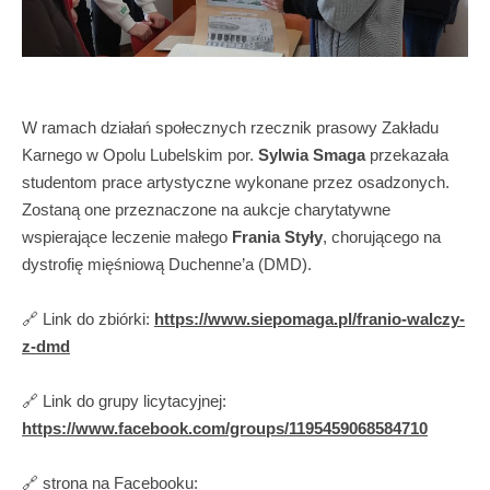
W ramach działań społecznych rzecznik prasowy Zakładu
Karnego w Opolu Lubelskim por.
Sylwia Smaga
przekazała
studentom prace artystyczne wykonane przez osadzonych.
Zostaną one przeznaczone na aukcje charytatywne
wspierające leczenie małego
Frania Styły
, chorującego na
dystrofię mięśniową Duchenne’a (DMD).
🔗 Link do zbiórki:
https://www.siepomaga.pl/franio-walczy-
z-dmd
🔗 Link do grupy licytacyjnej:
https://www.facebook.com/groups/1195459068584710
🔗 strona na Facebooku: