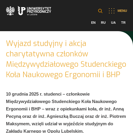
MENU
EN
RU
UA
TR
Wyjazd studyjny i akcja
charytatywna członków
Międzywydziałowego Studenckiego
Koła Naukowego Ergonomii i BHP
10 grudnia 2025 r. studenci – członkowie
Międzywydziałowego Studenckiego Koła Naukowego
Ergonomii i BHP – wraz z opiekunkami koła, dr inż. Anną
Pecyną oraz dr inż. Agnieszką Buczaj oraz dr inż. Piotrem
Maksymem, wzięli udział w wyjeździe studyjnym do
Zakładu Karnego w Opolu Lubelskim.