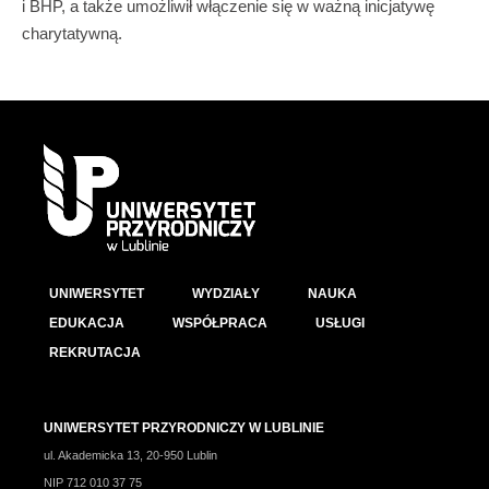
i BHP, a także umożliwił włączenie się w ważną inicjatywę
charytatywną.
UNIWERSYTET
WYDZIAŁY
NAUKA
EDUKACJA
WSPÓŁPRACA
USŁUGI
REKRUTACJA
UNIWERSYTET PRZYRODNICZY W LUBLINIE
ul. Akademicka 13, 20-950 Lublin
NIP 712 010 37 75