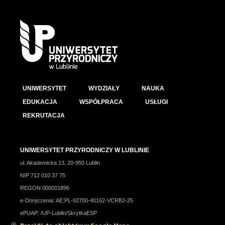
UNIWERSYTET
WYDZIAŁY
NAUKA
EDUKACJA
WSPÓŁPRACA
USŁUGI
REKRUTACJA
UNIWERSYTET PRZYRODNICZY W LUBLINIE
ul. Akademicka 13, 20-950 Lublin
NIP 712 010 37 75
REGON 000001896
e-Doręczenia: AE:PL-92700-40162-VCRBJ-25
ePUAP: /UP-Lublin/SkrytkaESP