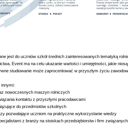
e jest do uczniów szkół średnich zainteresowanych tematyką rolnict
nictwa. Event ma na celu ukazanie wartości i umiejętności, jakie nios
tywne studiowanie może zaprocentować w przyszłym życiu zawodo
 innymi:
kaz nowoczesnych maszyn rolniczych
iązania kontaktu z przyszłymi pracodawcami
iązujące do przedmiotów szkolnych
azy pozwalające uczniom na praktyczne wykorzystanie wiedzy
ecjalistami z branży na stoiskach przedsiębiorstw i firm związany