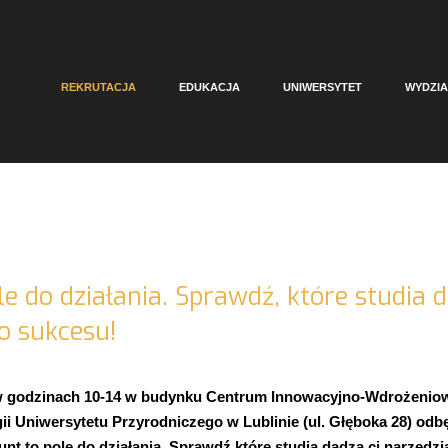
REKRUTACJA
EDUKACJA
UNIWERSYTET
WYDZIA
le do działania. Sprawdź, które studia d
o sukcesu!
. w godzinach 10-14 w budynku Centrum Innowacyjno-Wdrożen
ii Uniwersytetu Przyrodniczego w Lublinie (ul. Głęboka 28) odbę
unt to pole do działania. Sprawdź które studia dadzą ci narzędz