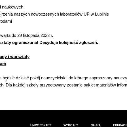
ół naukowych
jrzenia naszych nowoczesnych laboratoriów UP w Lublinie
rodami
warta do 29 listopada 2023 r.
rsztaty ograniczona! Decyduje kolejność zgłoszeń.
ady i warsztaty
ram
a będzie działać pokój nauczycielski, do którego zapraszamy nauczy
h. Dla każdej szkoły przygotowany zostanie pakiet materiałów info
UNIWERSYTET
WYDZIAŁY
NAUKA
EDUKACJ