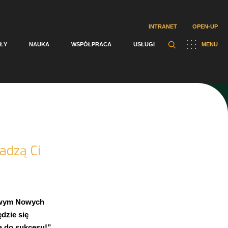
INTRANET
OPEN-UP
ŁY
NAUKA
WSPÓŁPRACA
USŁUGI
MENU
adzą Ci
iowym Nowych
dzie się
ia do sukcesu!”