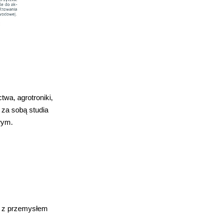
wa, agrotroniki,
ą za sobą studia
wym.
ch z przemysłem