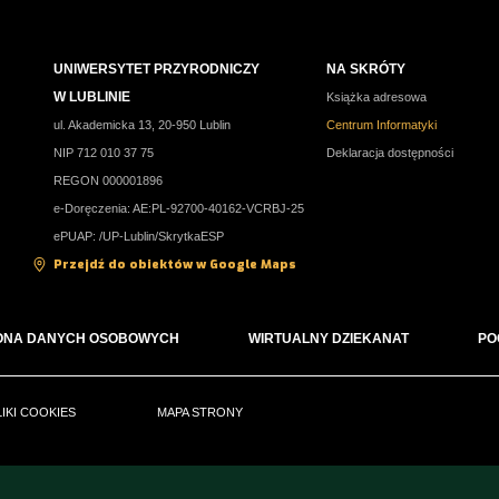
UNIWERSYTET PRZYRODNICZY
NA SKRÓTY
W LUBLINIE
Książka adresowa
ul. Akademicka 13, 20-950 Lublin
Centrum Informatyki
NIP 712 010 37 75
Deklaracja dostępności
REGON 000001896
e-Doręczenia: AE:PL-92700-40162-VCRBJ-25
ePUAP: /UP-Lublin/SkrytkaESP
Przejdź do obiektów w Google Maps
ONA DANYCH OSOBOWYCH
WIRTUALNY DZIEKANAT
PO
LIKI COOKIES
MAPA STRONY