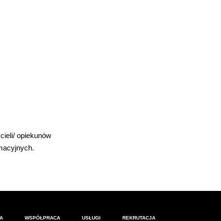
cieli/ opiekunów
rmacyjnych.
A
WSPÓŁPRACA
USŁUGI
REKRUTACJA