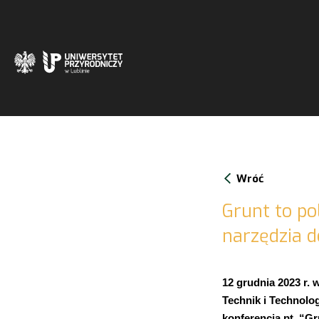
Wróć
Grunt to po
narzędzia d
12 grudnia 2023 r
Technik i Technolog
konferencja pt. “Gr