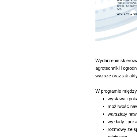
Wydarzenie skierowan
agrotechniki i ogrod
wyższe oraz jak ak
W programie między
wystawa i po
możliwość naw
warsztaty naw
wykłady i pok
rozmowy ze sp
rolniczym