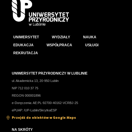
UNIWERSYTET
WYDZIAŁY
NAUKA
EDUKACJA
WSPÓŁPRACA
USŁUGI
REKRUTACJA
UNIWERSYTET PRZYRODNICZY W LUBLINIE
ul. Akademicka 13, 20-950 Lublin
NIP 712 010 37 75
REGON 000001896
e-Doręczenia: AE:PL-92700-40162-VCRBJ-25
ePUAP: /UP-Lublin/SkrytkaESP
Przejdź do obiektów w Google Maps
NA SKRÓTY