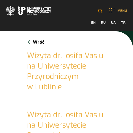
MENU
EN
RU
UA
TR
Wróć
Wizyta dr. Iosifa Vasiu
na Uniwersytecie
Przyrodniczym
w Lublinie
Wizyta dr. Iosifa Vasiu
na Uniwersytecie