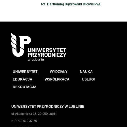
fot. Bartłomiej Dąbrowski DRiP/UPwL
UNIWERSYTET
WYDZIAŁY
NAUKA
EDUKACJA
WSPÓŁPRACA
USŁUGI
REKRUTACJA
UNIWERSYTET PRZYRODNICZY W LUBLINIE
ul. Akademicka 13, 20-950 Lublin
NIP 712 010 37 75