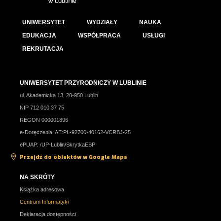
UNIWERSYTET
WYDZIAŁY
NAUKA
EDUKACJA
WSPÓŁPRACA
USŁUGI
REKRUTACJA
UNIWERSYTET PRZYRODNICZY W LUBLINIE
ul. Akademicka 13, 20-950 Lublin
NIP 712 010 37 75
REGON 000001896
e-Doręczenia: AE:PL-92700-40162-VCRBJ-25
ePUAP: /UP-Lublin/SkrytkaESP
Przejdź do obiektów w Google Maps
NA SKRÓTY
Książka adresowa
Centrum Informatyki
Deklaracja dostępności