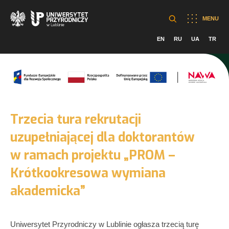
MENU
EN
RU
UA
TR
Trzecia tura rekrutacji
uzupełniającej dla doktorantów
w ramach projektu „PROM –
Krótkookresowa wymiana
akademicka”
Uniwersytet Przyrodniczy w Lublinie ogłasza trzecią turę