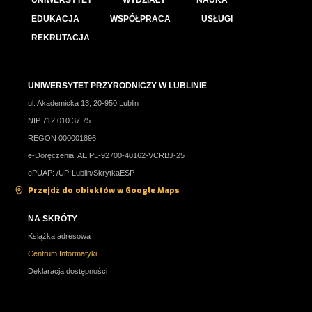
UNIWERSYTET
WYDZIAŁY
NAUKA
EDUKACJA
WSPÓŁPRACA
USŁUGI
REKRUTACJA
UNIWERSYTET PRZYRODNICZY W LUBLINIE
ul. Akademicka 13, 20-950 Lublin
NIP 712 010 37 75
REGON 000001896
e-Doręczenia: AE:PL-92700-40162-VCRBJ-25
ePUAP: /UP-Lublin/SkrytkaESP
Przejdź do obiektów w Google Maps
NA SKRÓTY
Książka adresowa
Centrum Informatyki
Deklaracja dostępności