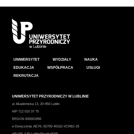
UNIWERSYTET
WYDZIAŁY
NAUKA
EDUKACJA
WSPÓŁPRACA
USŁUGI
REKRUTACJA
UNIWERSYTET PRZYRODNICZY W LUBLINIE
ul. Akademicka 13, 20-950 Lublin
NIP 712 010 37 75
REGON 000001896
e-Doręczenia: AE:PL-92700-40162-VCRBJ-25
ePUAP: /UP-Lublin/SkrytkaESP