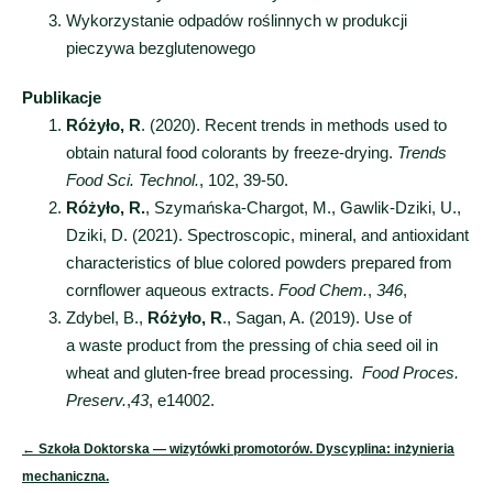
Wykorzystanie odpadów roślinnych w produkcji
pieczywa bezglutenowego
Publikacje
Różyło, R
. (2020). Recent trends in methods used to
obtain natural food colorants by freeze-drying.
Trends
Food Sci. Technol.
, 102, 39-50.
Różyło, R.
, Szymańska-Chargot, M., Gawlik-Dziki, U.,
Dziki, D. (2021). Spectroscopic, mineral, and antioxidant
characteristics of blue colored powders prepared from
cornflower aqueous extracts.
Food Chem.
,
346
,
Zdybel, B.,
Różyło, R
., Sagan, A. (2019). Use of
a waste product from the pressing of chia seed oil in
wheat and gluten-free bread processing.
Food Proces.
Preserv.
,
43
, e14002.
← Szkoła Doktorska — wizytówki promotorów. Dyscyplina: inżynieria
mechaniczna.