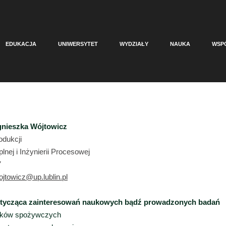
EDUKACJA
UNIWERSYTET
WYDZIAŁY
NAUKA
WSP
Agnieszka Wójtowicz
odukcji
lnej i Inżynierii Procesowej
7
jtowicz@up.lublin.pl
otycząca zainteresowań naukowych bądź prowadzonych badań
odków spożywczych