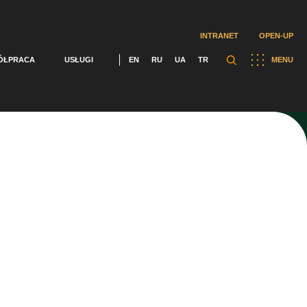
INTRANET
OPEN-UP
ÓŁPRACA
USŁUGI
EN
RU
UA
TR
MENU