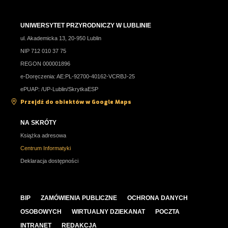
UNIWERSYTET PRZYRODNICZY W LUBLINIE
ul. Akademicka 13, 20-950 Lublin
NIP 712 010 37 75
REGON 000001896
e-Doręczenia: AE:PL-92700-40162-VCRBJ-25
ePUAP: /UP-Lublin/SkrytkaESP
Przejdź do obiektów w Google Maps
NA SKRÓTY
Książka adresowa
Centrum Informatyki
Deklaracja dostępności
BIP
ZAMÓWIENIA PUBLICZNE
OCHRONA DANYCH
OSOBOWYCH
WIRTUALNY DZIEKANAT
POCZTA
INTRANET
REDAKCJA