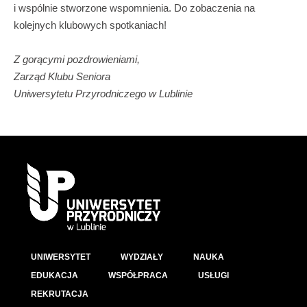
i wspólnie stworzone wspomnienia. Do zobaczenia na
kolejnych klubowych spotkaniach!
Z gorącymi pozdrowieniami,
Zarząd Klubu Seniora
Uniwersytetu Przyrodniczego w Lublinie
UNIWERSYTET
WYDZIAŁY
NAUKA
EDUKACJA
WSPÓŁPRACA
USŁUGI
REKRUTACJA