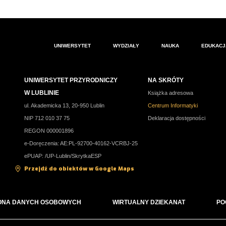
UNIWERSYTET
WYDZIAŁY
NAUKA
EDUKACJ
UNIWERSYTET PRZYRODNICZY
NA SKRÓTY
W LUBLINIE
Książka adresowa
ul. Akademicka 13, 20-950 Lublin
Centrum Informatyki
NIP 712 010 37 75
Deklaracja dostępności
REGON 000001896
e-Doręczenia: AE:PL-92700-40162-VCRBJ-25
ePUAP: /UP-Lublin/SkrytkaESP
Przejdź do obiektów w Google Maps
ONA DANYCH OSOBOWYCH
WIRTUALNY DZIEKANAT
PO