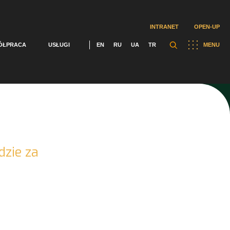
INTRANET
OPEN-UP
ÓŁPRACA
USŁUGI
EN
RU
UA
TR
MENU
dzie za