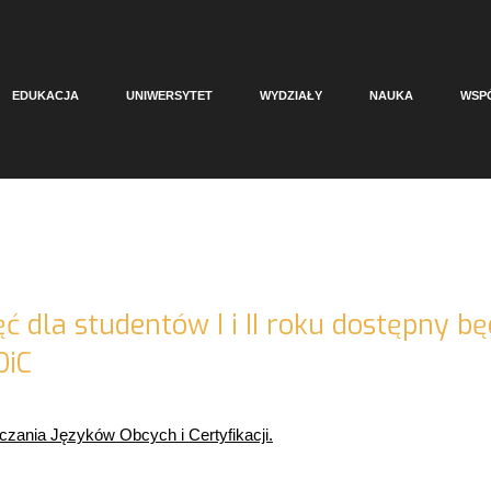
EDUKACJA
UNIWERSYTET
WYDZIAŁY
NAUKA
WSP
ęć dla studentów I i II roku dostępny bę
OiC
zania Języków Obcych i Certyfikacji.