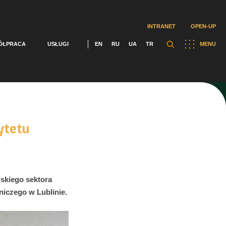
INTRANET
OPEN-UP
ÓŁPRACA
USŁUGI
EN
RU
UA
TR
MENU
ytetu
lskiego sektora
iczego w Lublinie.