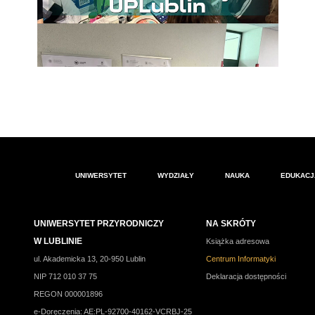
UNIWERSYTET
WYDZIAŁY
NAUKA
EDUKACJ
UNIWERSYTET PRZYRODNICZY
NA SKRÓTY
W LUBLINIE
Książka adresowa
ul. Akademicka 13, 20-950 Lublin
Centrum Informatyki
NIP 712 010 37 75
Deklaracja dostępności
REGON 000001896
e-Doręczenia: AE:PL-92700-40162-VCRBJ-25