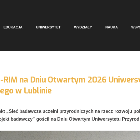
EDUKACJA
UNIWERSYTET
WYDZIAŁY
NAUKA
WSP
P-RIM na Dniu Otwartym 2026 Uniwers
ego w Lublinie
ekt „Sieć badawcza uczelni przyrodniczych na rzecz rozwoju po
ojekt badawczy” gościł na Dniu Otwartym Uniwersytetu Przyrodn