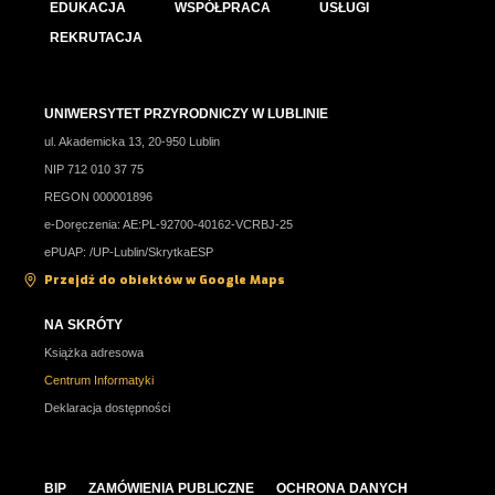
EDUKACJA
WSPÓŁPRACA
USŁUGI
REKRUTACJA
UNIWERSYTET PRZYRODNICZY W LUBLINIE
ul. Akademicka 13, 20-950 Lublin
NIP 712 010 37 75
REGON 000001896
e-Doręczenia: AE:PL-92700-40162-VCRBJ-25
ePUAP: /UP-Lublin/SkrytkaESP
Przejdź do obiektów w Google Maps
NA SKRÓTY
Książka adresowa
Centrum Informatyki
Deklaracja dostępności
BIP
ZAMÓWIENIA PUBLICZNE
OCHRONA DANYCH