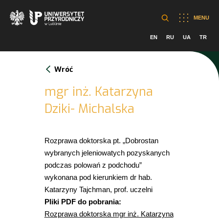
MENU
EN
RU
UA
TR
Wróć
mgr inż. Katarzyna
Dziki- Michalska
Rozprawa doktorska pt. „Dobrostan
wybranych jeleniowatych pozyskanych
podczas polowań z podchodu”
wykonana pod kierunkiem dr hab.
Katarzyny Tajchman, prof. uczelni
Pliki PDF do pobrania:
Rozprawa doktorska mgr inż. Katarzyna