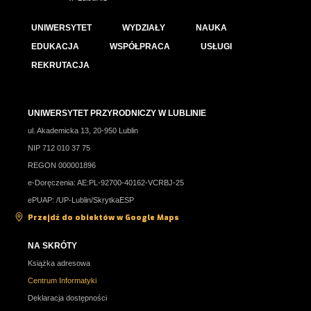
UNIWERSYTET
WYDZIAŁY
NAUKA
EDUKACJA
WSPÓŁPRACA
USŁUGI
REKRUTACJA
UNIWERSYTET PRZYRODNICZY W LUBLINIE
ul. Akademicka 13, 20-950 Lublin
NIP 712 010 37 75
REGON 000001896
e-Doręczenia: AE:PL-92700-40162-VCRBJ-25
ePUAP: /UP-Lublin/SkrytkaESP
Przejdź do obiektów w Google Maps
NA SKRÓTY
Książka adresowa
Centrum Informatyki
Deklaracja dostępności