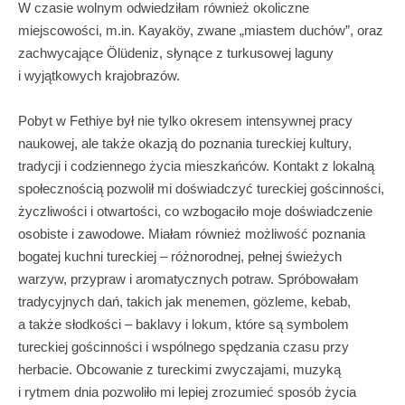
W czasie wolnym odwiedziłam również okoliczne
miejscowości, m.in. Kayaköy, zwane „miastem duchów”, oraz
zachwycające Ölüdeniz, słynące z turkusowej laguny
i wyjątkowych krajobrazów.
Pobyt w Fethiye był nie tylko okresem intensywnej pracy
naukowej, ale także okazją do poznania tureckiej kultury,
tradycji i codziennego życia mieszkańców. Kontakt z lokalną
społecznością pozwolił mi doświadczyć tureckiej gościnności,
życzliwości i otwartości, co wzbogaciło moje doświadczenie
osobiste i zawodowe. Miałam również możliwość poznania
bogatej kuchni tureckiej – różnorodnej, pełnej świeżych
warzyw, przypraw i aromatycznych potraw. Spróbowałam
tradycyjnych dań, takich jak menemen, gözleme, kebab,
a także słodkości – baklavy i lokum, które są symbolem
tureckiej gościnności i wspólnego spędzania czasu przy
herbacie. Obcowanie z tureckimi zwyczajami, muzyką
i rytmem dnia pozwoliło mi lepiej zrozumieć sposób życia