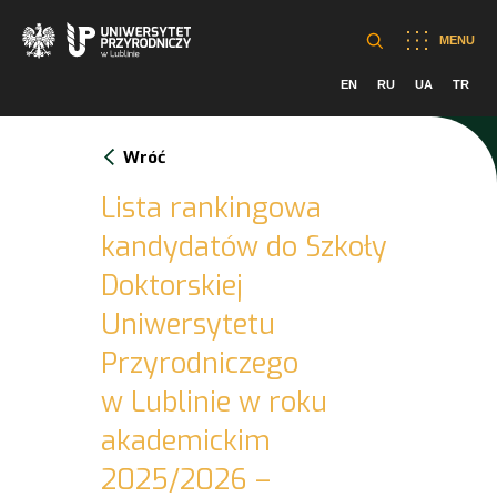
MENU
EN
RU
UA
TR
Wróć
Lista rankingowa
kandydatów do Szkoły
Doktorskiej
Uniwersytetu
Przyrodniczego
w Lublinie w roku
akademickim
2025/2026 –