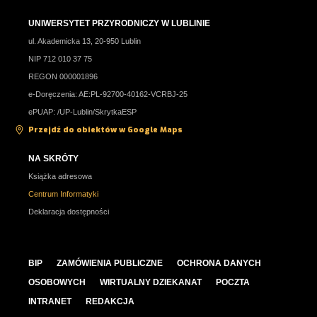
UNIWERSYTET PRZYRODNICZY W LUBLINIE
ul. Akademicka 13, 20-950 Lublin
NIP 712 010 37 75
REGON 000001896
e-Doręczenia: AE:PL-92700-40162-VCRBJ-25
ePUAP: /UP-Lublin/SkrytkaESP
Przejdź do obiektów w Google Maps
NA SKRÓTY
Książka adresowa
Centrum Informatyki
Deklaracja dostępności
BIP
ZAMÓWIENIA PUBLICZNE
OCHRONA DANYCH
OSOBOWYCH
WIRTUALNY DZIEKANAT
POCZTA
INTRANET
REDAKCJA