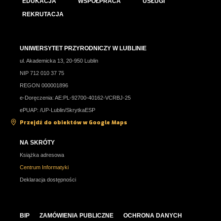
EDUKACJA
WSPÓŁPRACA
USŁUGI
REKRUTACJA
UNIWERSYTET PRZYRODNICZY W LUBLINIE
ul. Akademicka 13, 20-950 Lublin
NIP 712 010 37 75
REGON 000001896
e-Doręczenia: AE:PL-92700-40162-VCRBJ-25
ePUAP: /UP-Lublin/SkrytkaESP
Przejdź do obiektów w Google Maps
NA SKRÓTY
Książka adresowa
Centrum Informatyki
Deklaracja dostępności
BIP
ZAMÓWIENIA PUBLICZNE
OCHRONA DANYCH