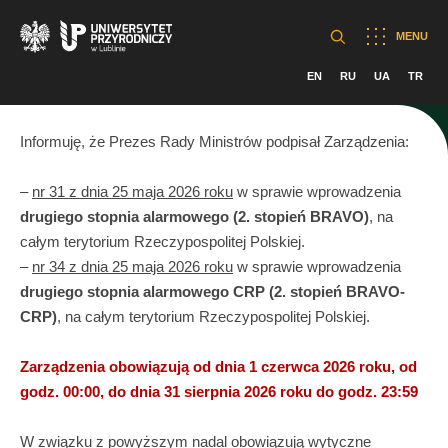
MENU
EN
RU
UA
TR
Informuję, że Prezes Rady Ministrów podpisał Zarządzenia:
–
nr 31 z dnia 25 maja 2026 roku
w sprawie wprowadzenia
drugiego stopnia alarmowego (2. stopień BRAVO)
, na
całym terytorium Rzeczypospolitej Polskiej.
–
nr 34 z dnia 25 maja 2026 roku
w sprawie wprowadzenia
drugiego stopnia alarmowego CRP (2. stopień BRAVO-
CRP)
, na całym terytorium Rzeczypospolitej Polskiej.
Zarządzenia obowiązują od dnia 1 czerwca 2026 roku, od
godz. 00:00, do dnia 31 sierpnia 2026 roku do godz. 23:59
W związku z powyższym nadal obowiązują wytyczne