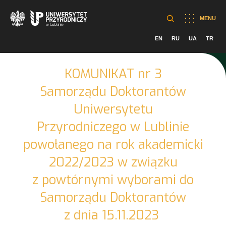
MENU
EN
RU
UA
TR
KOMUNIKAT nr 3
Samorządu Doktorantów
Uniwersytetu
Przyrodniczego w Lublinie
powołanego na rok akademicki
2022/2023 w związku
z powtórnymi wyborami do
Samorządu Doktorantów
z dnia 15.11.2023