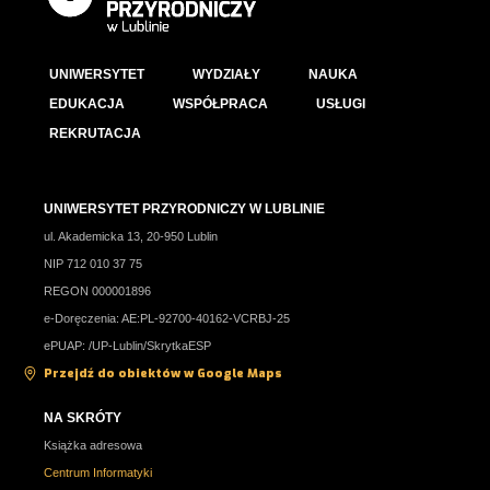
UNIWERSYTET
WYDZIAŁY
NAUKA
EDUKACJA
WSPÓŁPRACA
USŁUGI
REKRUTACJA
UNIWERSYTET PRZYRODNICZY W LUBLINIE
ul. Akademicka 13, 20-950 Lublin
NIP 712 010 37 75
REGON 000001896
e-Doręczenia: AE:PL-92700-40162-VCRBJ-25
ePUAP: /UP-Lublin/SkrytkaESP
Przejdź do obiektów w Google Maps
NA SKRÓTY
Książka adresowa
Centrum Informatyki