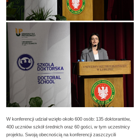
W konferencji udział wzięło około 600 osób: 135 doktorantów,
400 uczniów szkół średnich oraz 60 gości, w tym uczestnicy
projektu. Swoją obecnością na konferencji zaszczycili