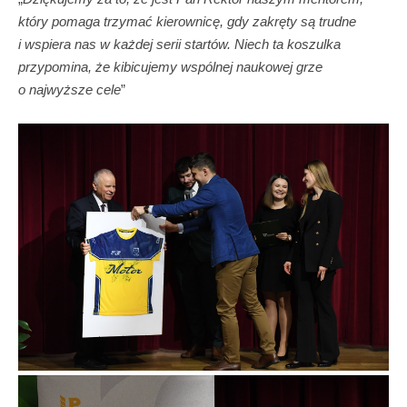
który pomaga trzymać kierownicę, gdy zakręty są trudne
i wspiera nas w każdej serii startów. Niech ta koszulka
przypomina, że kibicujemy wspólnej naukowej grze
o najwyższe cele
”