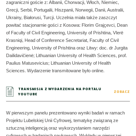
zagraniczni goście z: Albanii, Chorwacji, Włoch, Niemiec,
Grecji, Serbii, Portugalii, Hiszpanii, Norwegii, Danii, Australii,
Ukrainy, Białorusi, Turcji. Uczelnia miała także zaszczyt
powitać stacjonarnie gości z Kosowa: Florim Grajçevci, Dean
of Faculty of Civil Engineering, University of Prishtina, Vlerë
Krasniqi, Head of Conference Secretariat, Faculty of Civil
Engineering, University of Prishtina oraz Litwy: doc. dr Jurgita
Dailidavičienė; Lithuanian University of Health Sciences, prof.
Paulius Matusevicius; Lithuanian University of Health
Sciences. Wydarzenie transmitowane było online.
TRANSMISJA Z WYDARZENIA NA PORTALU
ZOBACZ
YOUTUBE
W pierwszym panelu prezentowano wyniki badań w ramach
Projektu Lubelskiej Unii Cyfrowej, tematykę związaną ze
sztuczną inteligencją oraz wykorzystaniem narzędzi
cyfrowych w badaniach naukowych. Wykłady w pierwszej