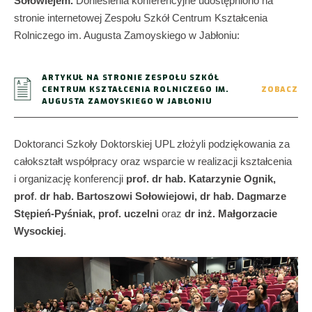
Sołowiejem.
Doniesienia konferencyjne udostępniono na
stronie internetowej Zespołu Szkół Centrum Kształcenia
Rolniczego im. Augusta Zamoyskiego w Jabłoniu:
ARTYKUŁ NA STRONIE ZESPOŁU SZKÓŁ
CENTRUM KSZTAŁCENIA ROLNICZEGO IM.
ZOBACZ
AUGUSTA ZAMOYSKIEGO W JABŁONIU
Doktoranci Szkoły Doktorskiej UPL złożyli podziękowania za
całokształt współpracy oraz wsparcie w realizacji kształcenia
i organizację konferencji
prof. dr hab. Katarzynie Ognik,
prof
.
dr hab. Bartoszowi Sołowiejowi, dr hab. Dagmarze
Stępień-Pyśniak, prof. uczelni
oraz
dr inż. Małgorzacie
Wysockiej
.