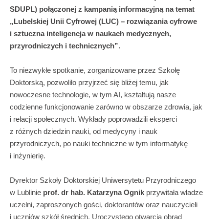
SDUPL) połączonej z kampanią informacyjną na temat
„Lubelskiej Unii Cyfrowej (LUC) – rozwiązania cyfrowe
i sztuczna inteligencja w naukach medycznych,
przyrodniczych i technicznych”.
To niezwykłe spotkanie, zorganizowane przez Szkołę
Doktorską, pozwoliło przyjrzeć się bliżej temu, jak
nowoczesne technologie, w tym AI, kształtują nasze
codzienne funkcjonowanie zarówno w obszarze zdrowia, jak
i relacji społecznych. Wykłady poprowadzili eksperci
z różnych dziedzin nauki, od medycyny i nauk
przyrodniczych, po nauki techniczne w tym informatykę
i inżynierię.
Dyrektor Szkoły Doktorskiej Uniwersytetu Przyrodniczego
w Lublinie
prof. dr hab. Katarzyna Ognik
przywitała władze
uczelni, zaproszonych gości, doktorantów oraz nauczycieli
i uczniów szkół średnich. Uroczystego otwarcia obrad