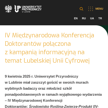
MENU
EN
RU
UA
TR
IV Międzynarodowa Konferencja
Doktorantów połączona
z kampanią informacyjną na
temat Lubelskiej Unii Cyfrowej
9 kwietnia 2025 r.
Uniwersytet Przyrodniczy
w Lublinie
miał zaszczyt gościć w swoich murach
wybitnych badaczy oraz młodzież szkół
ponadpodstawowych
w ramach wyjątkowego wydarzenia
– IV Międzynarodowej Konferencji
Doktorantów:
Środowisko Roślina-Zwierzę-Produkt
(IV-