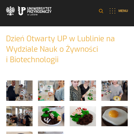
MENU
Dzień Otwarty UP w Lublinie na
Wydziale Nauk o Żywności
i Biotechnologii