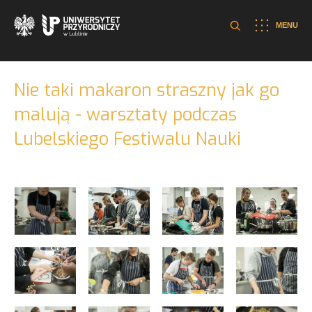
MENU
Nie taki makaron straszny jak go
malują - warsztaty podczas
Lubelskiego Festiwalu Nauki