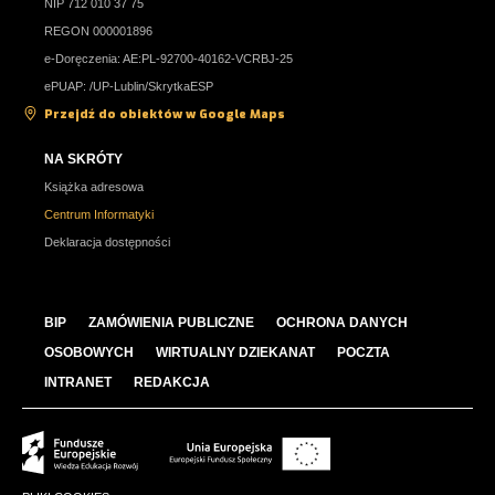
NIP 712 010 37 75
REGON 000001896
e-Doręczenia: AE:PL-92700-40162-VCRBJ-25
ePUAP: /UP-Lublin/SkrytkaESP
Przejdź do obiektów w Google Maps
NA SKRÓTY
Książka adresowa
Centrum Informatyki
Deklaracja dostępności
BIP
ZAMÓWIENIA PUBLICZNE
OCHRONA DANYCH
OSOBOWYCH
WIRTUALNY DZIEKANAT
POCZTA
INTRANET
REDAKCJA